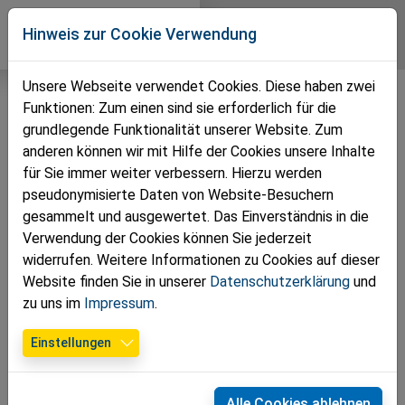
Direkt zur Hauptnavigation springen
Direkt zum Inhalt springen
Zur Unternavigation springen
Volkspartei
Hinweis zur Cookie Verwendung
Grafenbach-St. Valentin
Unsere Webseite verwendet Cookies. Diese haben zwei
Funktionen: Zum einen sind sie erforderlich für die
grundlegende Funktionalität unserer Website. Zum
anderen können wir mit Hilfe der Cookies unsere Inhalte
für Sie immer weiter verbessern. Hierzu werden
pseudonymisierte Daten von Website-Besuchern
gesammelt und ausgewertet. Das Einverständnis in die
Verwendung der Cookies können Sie jederzeit
widerrufen. Weitere Informationen zu Cookies auf dieser
Website finden Sie in unserer
Datenschutzerklärung
und
zu uns im
Impressum
.
07.11.2024
Einstellungen
VPNÖ startet „Mach mit“-Kampagne
04.11.2024 - Zauner: VPNÖ ist die „Mitmach“-
Alle Cookies ablehnen