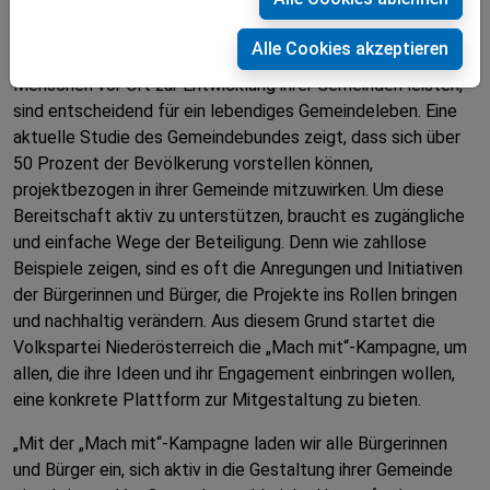
Partei
Alle Cookies akzeptieren
Die Bedeutung von Bürgerbeteiligung und der Beitrag, den
Menschen vor Ort zur Entwicklung ihrer Gemeinden leisten,
sind entscheidend für ein lebendiges Gemeindeleben. Eine
aktuelle Studie des Gemeindebundes zeigt, dass sich über
50 Prozent der Bevölkerung vorstellen können,
projektbezogen in ihrer Gemeinde mitzuwirken. Um diese
Bereitschaft aktiv zu unterstützen, braucht es zugängliche
und einfache Wege der Beteiligung. Denn wie zahllose
Beispiele zeigen, sind es oft die Anregungen und Initiativen
der Bürgerinnen und Bürger, die Projekte ins Rollen bringen
und nachhaltig verändern. Aus diesem Grund startet die
Volkspartei Niederösterreich die „Mach mit“-Kampagne, um
allen, die ihre Ideen und ihr Engagement einbringen wollen,
eine konkrete Plattform zur Mitgestaltung zu bieten.
„Mit der „Mach mit“-Kampagne laden wir alle Bürgerinnen
und Bürger ein, sich aktiv in die Gestaltung ihrer Gemeinde